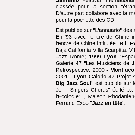
classée pour la section "étran
D'autre part collabore avec la m
pour la pochette des CD.
Est publiée sur "L'annuario" des 
En '93 avec l'encre de Chine int
l'encre de Chine intitulée "
Bill E
Baja California Villa Scarpitta. V
Jazz Rome; 1999
Lyon
"Espac
Galerie 47 "Les Musiciens de 
Retrospective; 2000 -
Montluço
2001 -
Lyon
Galerie 47 Projet A
Big Jazz Soul
" est publiée sur l
John Singers Chorus" édité par 
l'Ecologie" , Maison Rhodanie
Ferrand Expo "
Jazz en tête
".