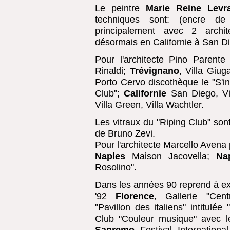
Le peintre
Marie Reine Levr
techniques sont: (encre de 
principalement avec 2 archit
désormais en Californie à San D
Pour l'architecte Pino Parente
Rinaldi;
Trévignano
, Villa Giug
Porto Cervo discothèque le "S'in
Club";
Californie
San Diego, Vil
Villa Green, Villa Wachtler.
Les vitraux du "Riping Club" sont 
de Bruno Zevi.
Pour l'architecte Marcello Avena p
Naples
Maison Jacovella;
Na
Rosolino".
Dans les années 90 reprend à exp
'92
Florence
, Gallerie "Cent
"Pavillon des italiens" intitulé
Club "Couleur musique" avec l
Sanremo
Festival Internationa